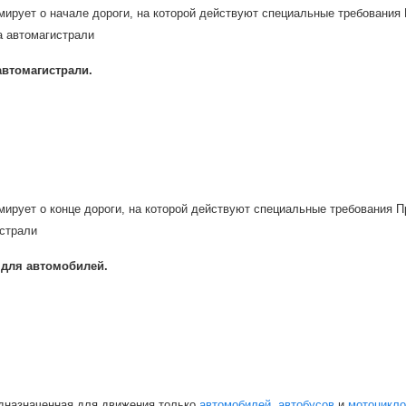
мирует о начале дороги, на которой действуют специальные требования
а автомагистрали
автомагистрали.
мирует о конце дороги, на которой действуют специальные требования 
истрали
 для автомобилей.
едназначенная для движения только
автомобилей
,
автобусов
и
мотоцикло