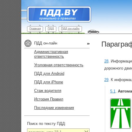
Главная
ПДД
ПДД он-лайн
Параграф
ПДД он-лайн
Административная
ответственность
28
.
Информацио
Уголовная ответственность
дорожного движ
ПДД для Android
29
.
К информац
ПДД для iPhone
Стаж водителя
5.1
.
Автома
История Правил
Последние изменения
Поиск по тексту ПДД: