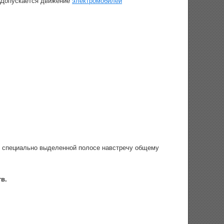
 Допускается движение
электромобилей
 специально выделенной полосе навстречу общему
в.