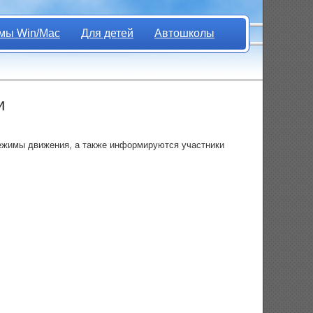
мы Win/Mac
Для детей
Автошколы
и
ежимы движения, а также информируются участники