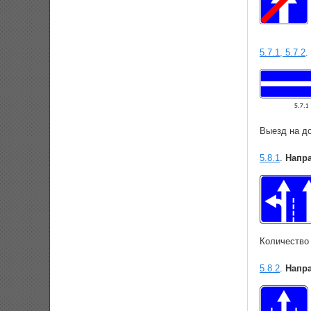
5.7.1, 5.7.2
.
Выезд на до
5.8.1
.
Напр
Количество
5.8.2
.
Напра