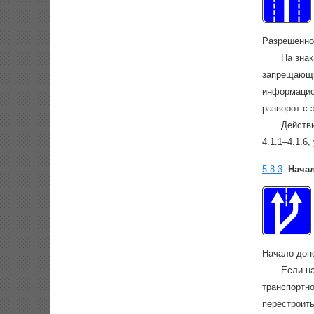
Разрешенно
На знак
запрещающи
информацион
разворот с 
Действи
4.1.1–4.1.6
5.8.3
.
Нача
Начало доп
Если на
транспортно
перестроит