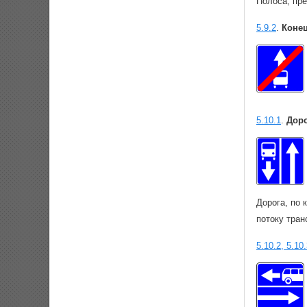
Полоса, пр
5.9.2
.
Коне
5.10.1
.
Доро
Дорога, по
потоку тран
5.10.2, 5.10