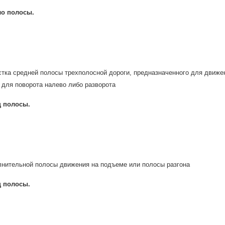
ло полосы.
стка средней полосы трехполосной дороги, предназначенного для движе
 для поворота налево либо разворота
ц полосы.
лнительной полосы движения на подъеме или полосы разгона
ц полосы.