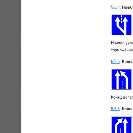
5.8.4
.
Нача
Начало уча
торможения
5.8.5
.
Коне
Конец допо
5.8.6
.
Коне