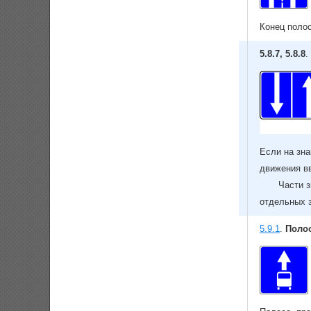
Конец поло
5.8.7, 5.8.8
.
Если на зна
движения в
Части з
отдельных з
5.9.1
.
Полос