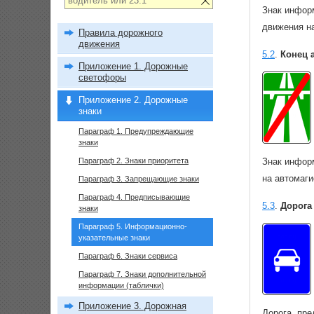
Знак инфор
движения н
Правила дорожного
движения
5.2
.
Конец 
Приложение 1. Дорожные
светофоры
Приложение 2. Дорожные
знаки
Параграф 1. Предупреждающие
знаки
Параграф 2. Знаки приоритета
Знак инфор
на автомаг
Параграф 3. Запрещающие знаки
Параграф 4. Предписывающие
5.3
.
Дорога
знаки
Параграф 5. Информационно-
указательные знаки
Параграф 6. Знаки сервиса
Параграф 7. Знаки дополнительной
информации (таблички)
Приложение 3. Дорожная
Дорога, пр