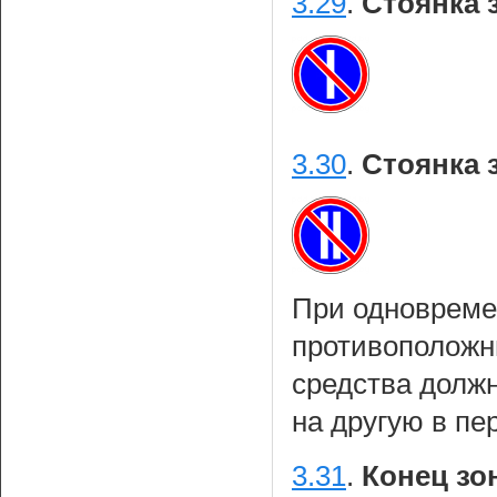
3.29
.
Стоянка 
3.30
.
Стоянка 
При одновреме
противоположн
средства долж
на другую в пе
3.31
.
Конец зо