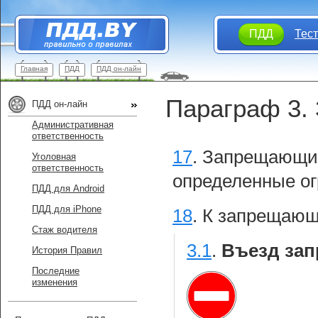
ПДД
Тес
Главная
ПДД
ПДД он-лайн
Параграф 3.
ПДД он-лайн
Административная
ответственность
17
.
Запрещающие
Уголовная
ответственность
определенные о
ПДД для Android
ПДД для iPhone
18
.
К запрещающ
Стаж водителя
3.1
.
Въезд зап
История Правил
Последние
изменения