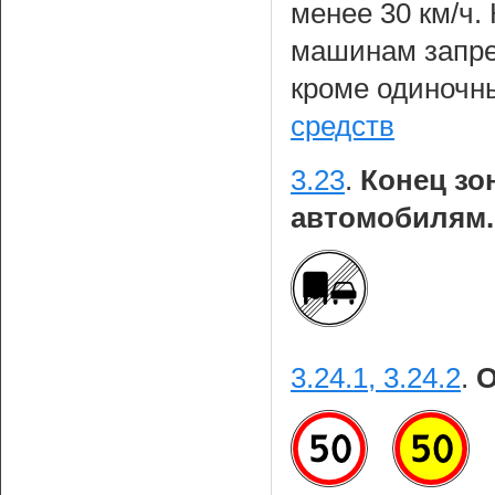
менее 30 км/ч
машинам запре
кроме одиноч
средств
3.23
.
Конец зо
автомобилям.
3.24.1, 3.24.2
.
О