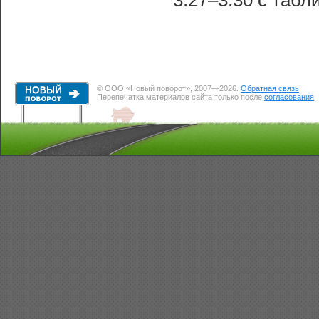
3.27–3.30 с таб
© ООО «Новый поворот», 2007—2026.
Обратная связь
Перепечатка материалов сайта только после
согласования