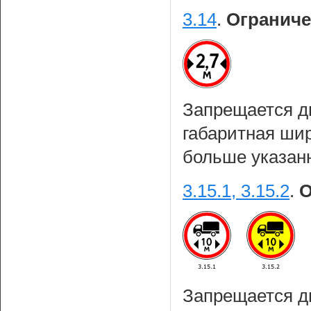
3.14
.
Огранич
Запрещается д
габаритная шир
больше указанн
3.15.1, 3.15.2
.
О
Запрещается д