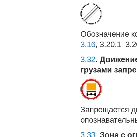
Обозначение к
3.16
, 3.20.1–3.
3.32
.
Движение
грузами запр
Запрещается д
опознавательн
3.33
.
Зона с о