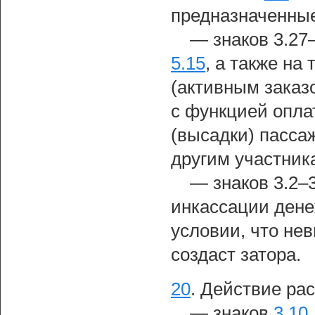
предназначенные
— знаков 3.27
5.15
, а также на
(активным зака
с функцией опла
(высадки) пассаж
другим участник
— знаков 3.2–3
инкассации дене
условии, что не
создаст затора.
20
.
Действие рас
— знаков
3.10