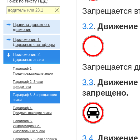
Поиск по тексту ПДД:
Запрещается в
3.2
.
Движение 
Правила дорожного
движения
Приложение 1.
Дорожные светофоры
Приложение 2.
Дорожные знаки
Запрещается д
Параграф 1.
Предупреждающие знаки
3.3
.
Движение 
Параграф 2. Знаки
приоритета
запрещено.
Параграф 3. Запрещающие
знаки
Параграф 4.
Предписывающие знаки
Параграф 5.
Информационно-
указательные знаки
3.4
.
Движение 
Параграф 6. Знаки сервиса