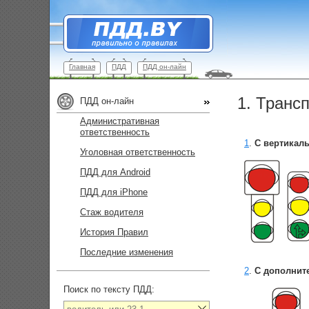
Главная
ПДД
ПДД он-лайн
1. Транс
ПДД он-лайн
Административная
ответственность
1
.
С вертикал
Уголовная ответственность
ПДД для Android
ПДД для iPhone
Стаж водителя
История Правил
Последние изменения
2
.
С дополнит
Поиск по тексту ПДД: