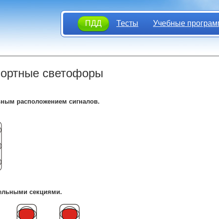
ПДД
Тесты
Учебные програм
портные светофоры
ьным расположением сигналов.
ельными секциями.