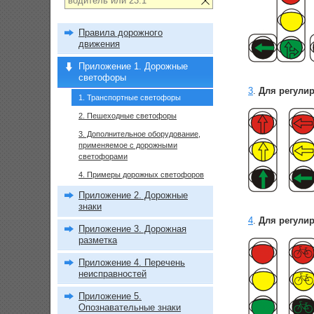
Правила дорожного
движения
Приложение 1. Дорожные
светофоры
3
.
Для регули
1. Транспортные светофоры
2. Пешеходные светофоры
3. Дополнительное оборудование,
применяемое с дорожными
светофорами
4. Примеры дорожных светофоров
Приложение 2. Дорожные
знаки
4
.
Для регули
Приложение 3. Дорожная
разметка
Приложение 4. Перечень
неисправностей
Приложение 5.
Опознавательные знаки