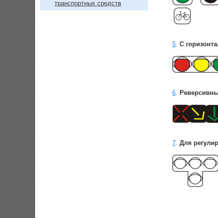
транспортных средств
5
.
С горизонт
6
.
Реверсивны
7
.
Для регули