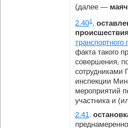
(далее —
маяч
1
2.40
.
оставле
происшестви
транспортного
факта такого п
совершения, п
сотрудниками 
инспекции Мин
мероприятий по
участника и (и
2.41
.
остановк
преднамеренно