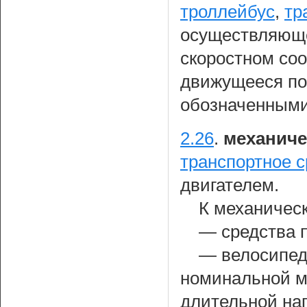
троллейбус
,
тр
осуществляюще
скоростном соо
движущееся по
обозначенными
2.26
.
механиче
транспортное с
двигателем.
К механичес
— средства 
— велосипед
номинальной м
длительной наг