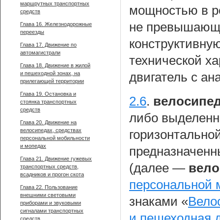
маршрутных транспортных
мощностью в р
средств
не превышающе
Глава 16. Железнодорожные
переезды
конструктивную
Глава 17. Движение по
автомагистрали
технической ха
Глава 18. Движение в жилой
и пешеходной зонах, на
двигатель с ан
прилегающей территории
Глава 19. Остановка и
2.6
.
велосипед
стоянка транспортных
средств
либо выделенн
Глава 20. Движение на
велосипедах, средствах
горизонтальной
персональной мобильности
и мопедах
предназначенн
Глава 21. Движение гужевых
(далее —
вело
транспортных средств,
всадников и прогон скота
персональной 
Глава 22. Пользование
внешними световыми
знаками «
Вело
приборами и звуковыми
сигналами транспортных
и пешеходная 
средств