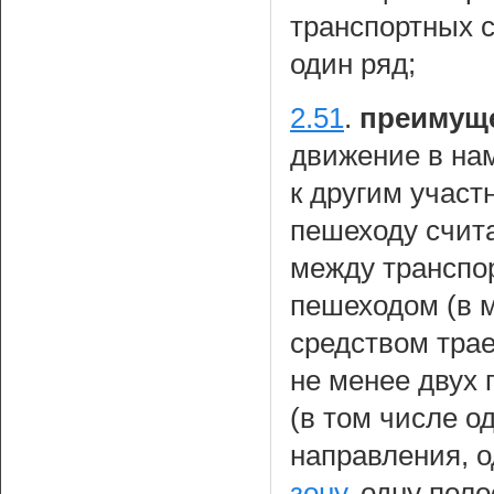
транспортных с
один ряд;
2.51
.
преимущ
движение в на
к другим учас
пешеходу счит
между транспо
пешеходом (в 
средством тра
не менее двух 
(в том числе о
направления, о
зону
, одну пол