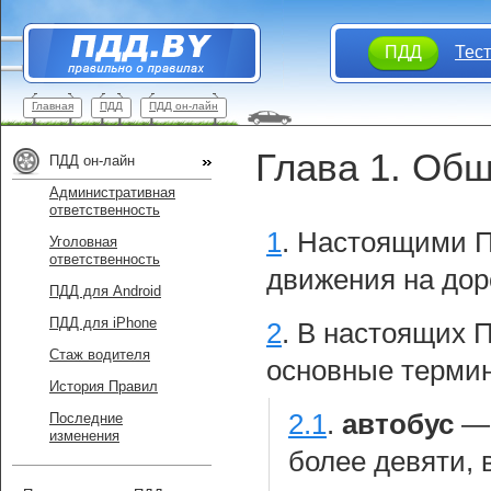
ПДД
Тес
Главная
ПДД
ПДД он-лайн
Глава 1. Об
ПДД он-лайн
Административная
ответственность
1
.
Настоящими П
Уголовная
ответственность
движения на дор
ПДД для Android
ПДД для iPhone
2
.
В настоящих 
Стаж водителя
основные термин
История Правил
2.1
.
автобус
Последние
изменения
более девяти,