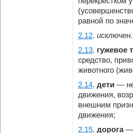
перекрестком у
(усовершенств
равной по знач
2.12
.
исключен.
2.13
.
гужевое 
средство, при
животного (жив
2.14
.
дети
— не
движения, возр
внешним призн
движения;
2.15
.
дорога
— 