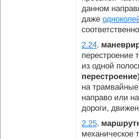
данном направ
даже
одноколе
соответственно
2.24
.
маневрир
перестроение т
из одной поло
перестроение
на трамвайные 
направо или на
дороги, движен
2.25
.
маршрутн
механическое т