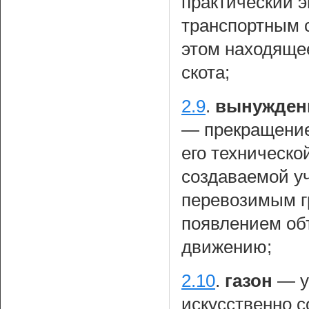
практический 
транспортным 
этом находящее
скота;
2.9
.
вынужденн
— прекращение
его техническо
создаваемой у
перевозимым гр
появлением об
движению;
2.10
.
газон
— у
искусственно 