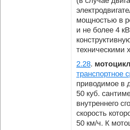
(в случае двиг
электродвигат
мощностью в ре
и не более 4 
конструктивную
техническими х
2.28
.
мотоцик
транспортное с
приводимое в 
50 куб. сантим
внутреннего сг
скорость котор
50 км/ч. К мот