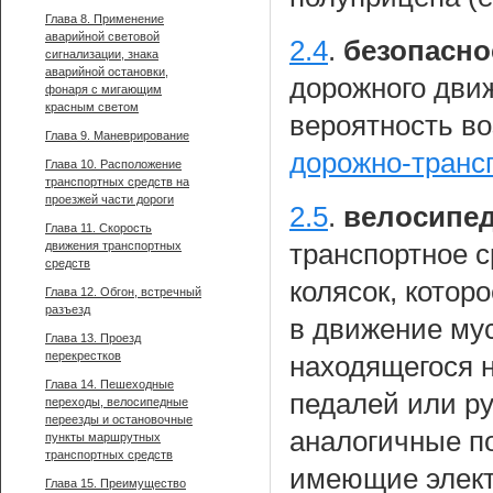
Глава 8. Применение
аварийной световой
2.4
.
безопасно
сигнализации, знака
аварийной остановки,
дорожного дви
фонаря с мигающим
красным светом
вероятность в
Глава 9. Маневрирование
дорожно-транс
Глава 10. Расположение
транспортных средств на
проезжей части дороги
2.5
.
велосипед
Глава 11. Скорость
движения транспортных
транспортное 
средств
колясок, котор
Глава 12. Обгон, встречный
разъезд
в движение мус
Глава 13. Проезд
перекрестков
находящегося н
Глава 14. Пешеходные
педалей или ру
переходы, велосипедные
переезды и остановочные
аналогичные по
пункты маршрутных
транспортных средств
имеющие элект
Глава 15. Преимущество