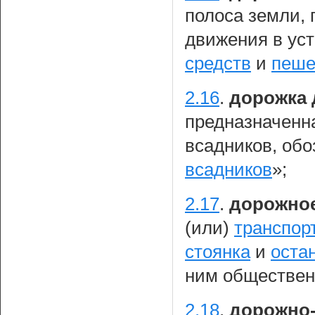
полоса земли,
движения в ус
средств
и
пеше
2.16
.
дорожка 
предназначенн
всадников, об
всадников
»;
2.17
.
дорожно
(или)
транспор
стоянка
и
оста
ним обществен
2.18
.
дорожно-