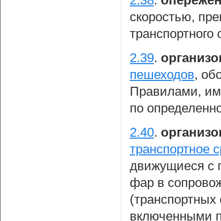
скоростью, пр
транспортного 
2.39
.
организо
пешеходов
, об
Правилами, им
по определенн
2.40
.
организо
транспортное с
движущиеся с 
фар в сопрово
(транспортных 
включенными п