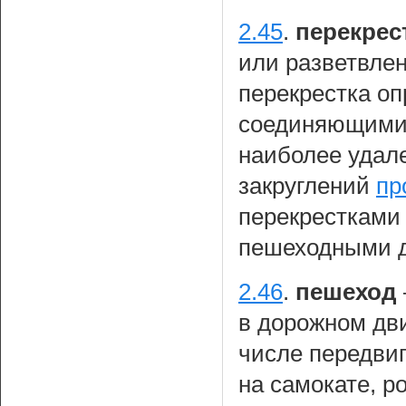
2.45
.
перекрес
или разветвле
перекрестка о
соединяющими 
наиболее удале
закруглений
пр
перекрестками
пешеходными д
2.46
.
пешеход
в дорожном дви
числе передви
на самокате, р