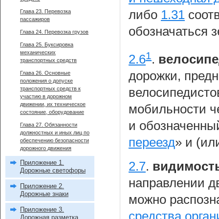
либо
1.31
соотв
Глава 23. Перевозка
пассажиров
обозначаться 
Глава 24. Перевозка грузов
Глава 25. Буксировка
механических
1
2.6
.
велосипе
транспортных средств
дорожки, пред
Глава 26. Основные
положения о допуске
велосипедисто
транспортных средств к
участию в дорожном
движении, их техническое
мобильности ч
состояние, оборудование
и обозначенны
Глава 27. Обязанности
должностных и иных лиц по
переезд
» и (ил
обеспечению безопасности
дорожного движения
Приложение 1.
2.7
.
видимост
Дорожные светофоры
направлении дв
Приложение 2.
Дорожные знаки
можно распозн
Приложение 3.
средства орга
Дорожная разметка