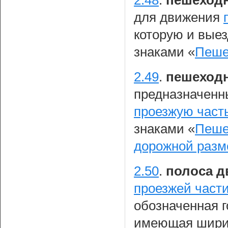
2.48
.
пешеходн
для движения
которую и вые
знаками «
Пеше
2.49
.
пешеход
предназначенн
проезжую част
знаками «
Пеше
дорожной разм
2.50
.
полоса д
проезжей части
обозначенная 
имеющая ширин