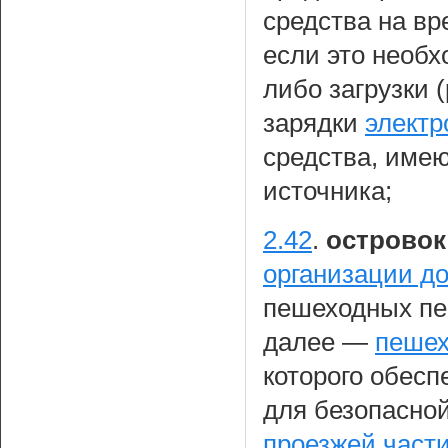
средства на вр
если это необх
либо загрузки (
зарядки
элект
средства, име
источника;
2.42
.
островок
организации д
пешеходных пер
далее —
пешех
которого обес
для безопасно
проезжей части