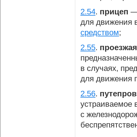
2.54
.
прицеп
для движения 
средством
;
2.55
.
проезжая
предназначенн
в случаях, пр
для движения 
2.56
.
путепро
устраиваемое 
с железнодоро
беспрепятствен