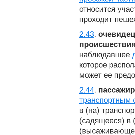
относится уча
проходит пеше
2.43
.
очевидец
происшестви
наблюдавшее
которое распо
может ее предо
2.44
.
пассажир
транспортным 
в (на) транспо
(садящееся) в 
(высаживающеес