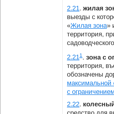
2.21
.
жилая зо
выезды с кото
«
Жилая зона
» 
территория, пр
садоводческого
1
2.21
.
зона с 
территория, въ
обозначены до
максимальной 
с ограничение
2.22
.
колесный
средство для 