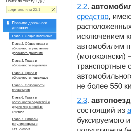
Поиск по тексту ПДД:
2.2
.
автомоби
средство
, име
Правила дорожного
расположенных 
движения
исключением к
Глава 1. Общие положения
Глава 2. Общие права и
автомобилям п
обязанности участников
дорожного движения
(мотоколяски)
Глава 3. Права и
транспортные 
обязанности водителей
Глава 4. Права и
автомобильног
обязанности пешеходов
не более 550 к
Глава 5. Обязанности
пассажиров
Глава 6. Права и
2.3
.
автопоезд
обязанности водителей и
других лиц в особых
состоящий из
случаях
буксируемого и
Глава 7. Сигналы
регулировщика и
полуприцепа (е
светофоров