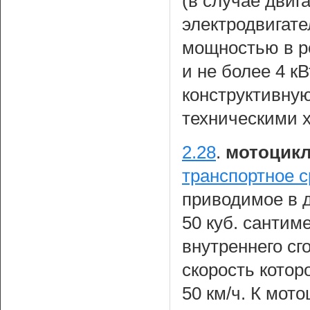
(в случае двиг
электродвигат
мощностью в ре
и не более 4 
конструктивную
техническими х
2.28
.
мотоцик
транспортное с
приводимое в 
50 куб. сантим
внутреннего сг
скорость котор
50 км/ч. К мот