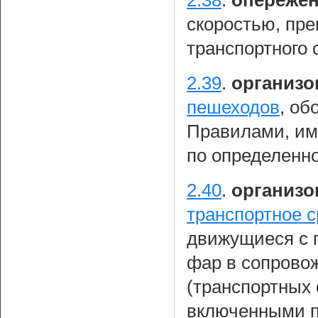
скоростью, пр
транспортного 
2.39
.
организо
пешеходов
, об
Правилами, им
по определенн
2.40
.
организо
транспортное с
движущиеся с 
фар в сопрово
(транспортных 
включенными п