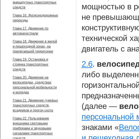
маршрутных транспортных
мощностью в р
средств
не превышающе
Глава 16. Железнодорожные
переезды
конструктивную
Глава 17. Движение по
автомагистрали
технической ха
Глава 18. Движение в жилой
и пешеходной зонах, на
двигатель с ан
прилегающей территории
Глава 19. Остановка и
2.6
.
велосипед
стоянка транспортных
средств
либо выделенн
Глава 20. Движение на
велосипедах, средствах
горизонтальной
персональной мобильности
и мопедах
предназначенн
Глава 21. Движение гужевых
(далее —
вело
транспортных средств,
всадников и прогон скота
персональной 
Глава 22. Пользование
внешними световыми
знаками «
Вело
приборами и звуковыми
сигналами транспортных
и пешеходная 
средств