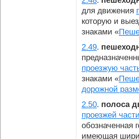
2.48
.
пешеходн
для движения
которую и вые
знаками «
Пеше
2.49
.
пешеход
предназначенн
проезжую част
знаками «
Пеше
дорожной разм
2.50
.
полоса д
проезжей части
обозначенная 
имеющая ширин