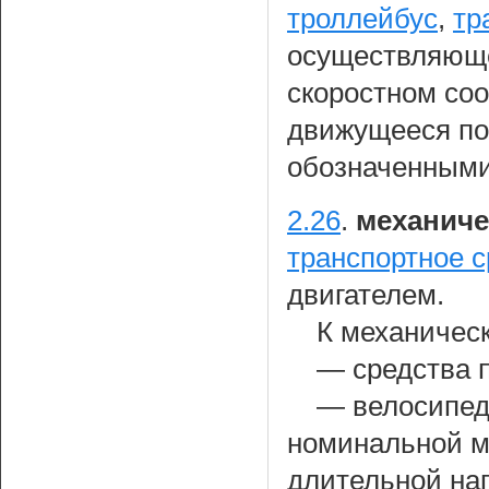
троллейбус
,
тр
осуществляюще
скоростном соо
движущееся по
обозначенными
2.26
.
механиче
транспортное с
двигателем.
К механичес
— средства 
— велосипед
номинальной м
длительной наг