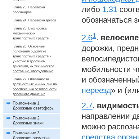
либо
1.31
соотв
Глава 23. Перевозка
пассажиров
обозначаться 
Глава 24. Перевозка грузов
Глава 25. Буксировка
механических
1
2.6
.
велосипе
транспортных средств
дорожки, пред
Глава 26. Основные
положения о допуске
велосипедисто
транспортных средств к
участию в дорожном
движении, их техническое
мобильности ч
состояние, оборудование
и обозначенны
Глава 27. Обязанности
должностных и иных лиц по
переезд
» и (ил
обеспечению безопасности
дорожного движения
Приложение 1.
2.7
.
видимост
Дорожные светофоры
направлении дв
Приложение 2.
Дорожные знаки
можно распозн
Приложение 3.
средства орга
Дорожная разметка