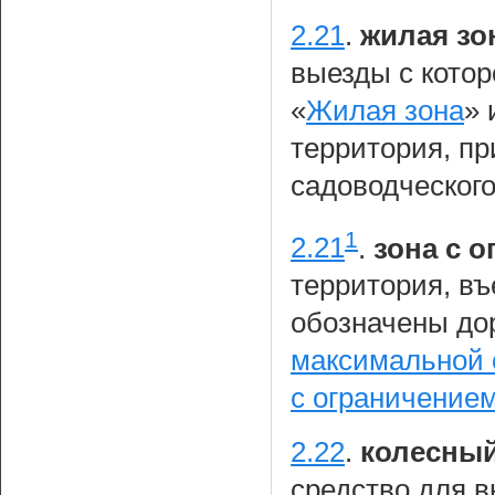
2.21
.
жилая зо
выезды с кото
«
Жилая зона
» 
территория, пр
садоводческого
1
2.21
.
зона с 
территория, въ
обозначены до
максимальной 
с ограничение
2.22
.
колесный
средство для 