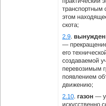
практический 
транспортным 
этом находящее
скота;
2.9
.
вынужденн
— прекращение
его техническо
создаваемой у
перевозимым гр
появлением об
движению;
2.10
.
газон
— у
искусственно 