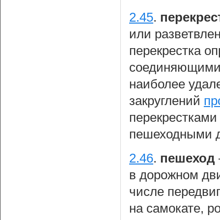
2.45
.
перекрес
или разветвле
перекрестка о
соединяющими 
наиболее удале
закруглений
пр
перекрестками
пешеходными д
2.46
.
пешеход
в дорожном дви
числе передви
на самокате, р