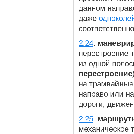
данном направ
даже
одноколе
соответственно
2.24
.
маневрир
перестроение т
из одной поло
перестроение
на трамвайные 
направо или на
дороги, движен
2.25
.
маршрутн
механическое т