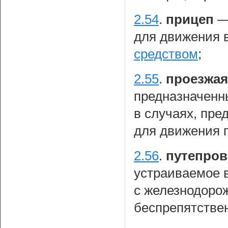
2.54
.
прицеп
для движения 
средством
;
2.55
.
проезжая
предназначенн
в случаях, пр
для движения 
2.56
.
путепро
устраиваемое 
с железнодоро
беспрепятствен