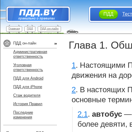
ПДД
Тес
Главная
ПДД
ПДД он-лайн
Глава 1. Об
ПДД он-лайн
Административная
ответственность
1
.
Настоящими П
Уголовная
ответственность
движения на дор
ПДД для Android
ПДД для iPhone
2
.
В настоящих 
Стаж водителя
основные термин
История Правил
2.1
.
автобус
Последние
изменения
более девяти,