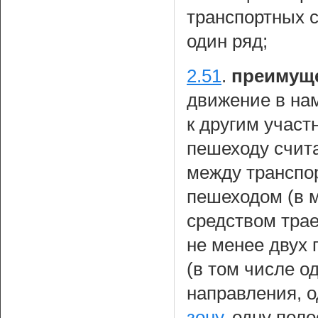
транспортных с
один ряд;
2.51
.
преимущ
движение в на
к другим учас
пешеходу счит
между транспо
пешеходом (в 
средством тра
не менее двух 
(в том числе о
направления, о
зону
, одну пол