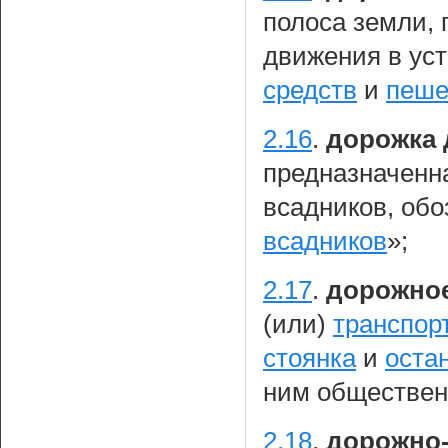
полоса земли,
движения в ус
средств
и
пеше
2.16
.
дорожка 
предназначенн
всадников, об
всадников
»;
2.17
.
дорожно
(или)
транспор
стоянка
и
оста
ним обществен
2.18
.
дорожно-