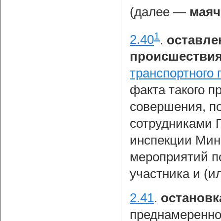
(далее —
маяч
1
2.40
.
оставле
происшестви
транспортного
факта такого п
совершения, п
сотрудниками 
инспекции Мин
мероприятий по
участника и (и
2.41
.
остановк
преднамеренно