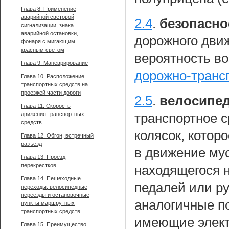
Глава 8. Применение
аварийной световой
2.4
.
безопасно
сигнализации, знака
аварийной остановки,
дорожного дви
фонаря с мигающим
красным светом
вероятность в
Глава 9. Маневрирование
дорожно-транс
Глава 10. Расположение
транспортных средств на
проезжей части дороги
2.5
.
велосипед
Глава 11. Скорость
движения транспортных
транспортное 
средств
колясок, котор
Глава 12. Обгон, встречный
разъезд
в движение мус
Глава 13. Проезд
перекрестков
находящегося н
Глава 14. Пешеходные
педалей или ру
переходы, велосипедные
переезды и остановочные
аналогичные по
пункты маршрутных
транспортных средств
имеющие элект
Глава 15. Преимущество