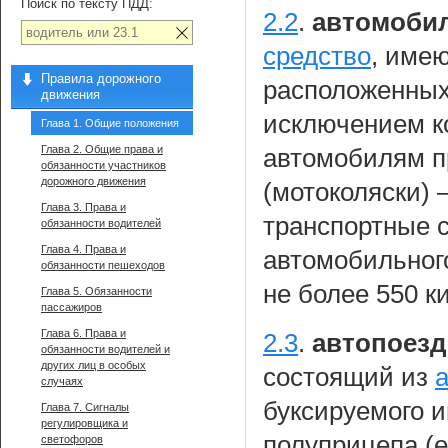
Поиск по тексту ПДД:
2.2
.
автомоби
средство
, име
Правила дорожного
расположенных 
движения
исключением к
Глава 1. Общие положения
Глава 2. Общие права и
автомобилям п
обязанности участников
дорожного движения
(мотоколяски)
Глава 3. Права и
транспортные 
обязанности водителей
Глава 4. Права и
автомобильног
обязанности пешеходов
не более 550 к
Глава 5. Обязанности
пассажиров
Глава 6. Права и
2.3
.
автопоезд
обязанности водителей и
других лиц в особых
состоящий из
случаях
буксируемого и
Глава 7. Сигналы
регулировщика и
полуприцепа (е
светофоров