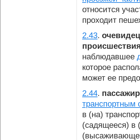
относится уча
проходит пеше
2.43
.
очевидец
происшестви
наблюдавшее
которое распо
может ее предо
2.44
.
пассажир
транспортным 
в (на) транспо
(садящееся) в 
(высаживающеес