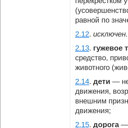
перекрестком у
(усовершенств
равной по знач
2.12
.
исключен.
2.13
.
гужевое 
средство, при
животного (жив
2.14
.
дети
— не
движения, возр
внешним призн
движения;
2.15
.
дорога
— 