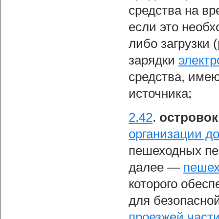
средства на вр
если это необх
либо загрузки (
зарядки
элект
средства, име
источника;
2.42
.
островок
организации д
пешеходных пер
далее —
пешех
которого обес
для безопасно
проезжей части