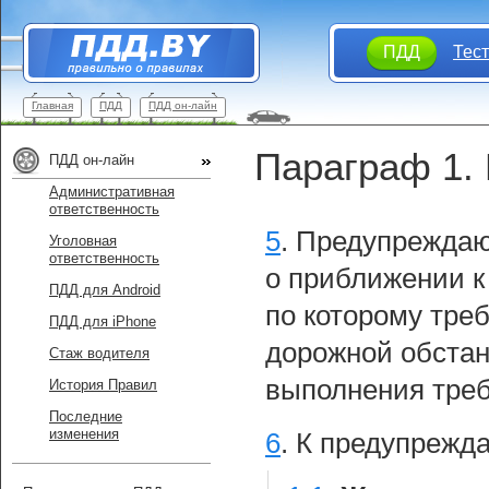
ПДД
Тес
Главная
ПДД
ПДД он-лайн
Параграф 1.
ПДД он-лайн
Административная
ответственность
5
.
Предупреждаю
Уголовная
ответственность
о приближении к
ПДД для Android
по которому тре
ПДД для iPhone
дорожной обстан
Стаж водителя
выполнения тре
История Правил
Последние
изменения
6
.
К предупрежд