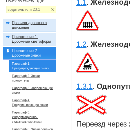
1.1
.
Железнод
Поиск по тексту ПДД:
Правила дорожного
движения
Приложение 1.
Дорожные светофоры
1.2
.
Железнодо
Приложение 2.
Дорожные знаки
Параграф 1.
Предупреждающие знаки
Параграф 2. Знаки
приоритета
1.3.1
.
Однопутн
Параграф 3. Запрещающие
знаки
Параграф 4.
Предписывающие знаки
Параграф 5.
Информационно-
указательные знаки
Переезд через 
Параграф 6. Знаки сервиса